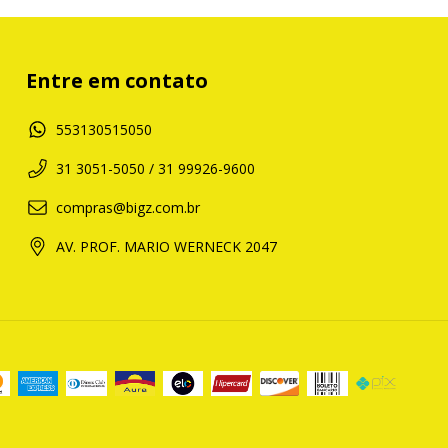
Entre em contato
553130515050
31 3051-5050 / 31 99926-9600
compras@bigz.com.br
AV. PROF. MARIO WERNECK 2047