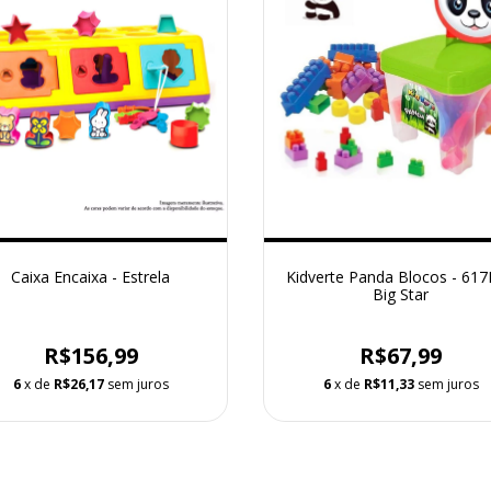
Caixa Encaixa - Estrela
Kidverte Panda Blocos - 61
Big Star
R$156,99
R$67,99
6
x de
R$26,17
sem juros
6
x de
R$11,33
sem juros