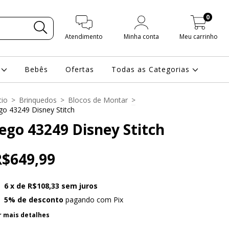
0
Atendimento
Minha conta
Meu carrinho
s
Bebês
Ofertas
Todas as Categorias
cio
>
Brinquedos
>
Blocos de Montar
>
go 43249 Disney Stitch
ego 43249 Disney Stitch
R$649,99
6
x de
R$108,33
sem juros
5% de desconto
pagando com Pix
r mais detalhes