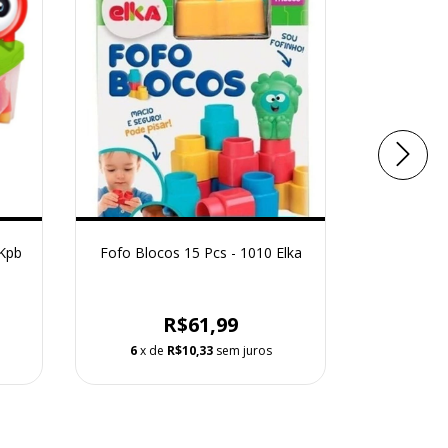
7Kpb
Fofo Blocos 15 Pcs - 1010 Elka
Lego 6029
R$61,99
6
x de
R$10,33
sem juros
6
x d