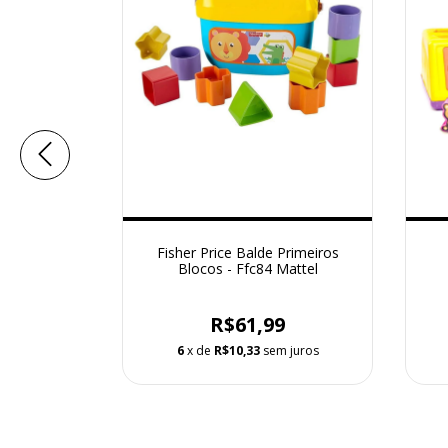
- Caminhao
Fisher Price Balde Primeiros
licoptero
Blocos - Ffc84 Mattel
9
R$61,99
 juros
6
x de
R$10,33
sem juros