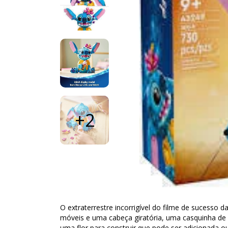
+2
O extraterrestre incorrigível do filme de sucesso
móveis e uma cabeça giratória, uma casquinha de
uma flor para construir que pode ser adicionada o