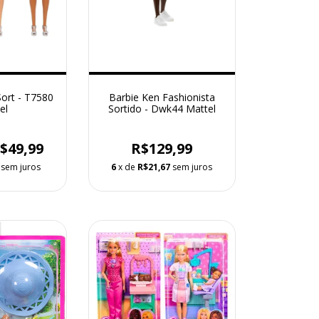
Sort - T7580
Barbie Ken Fashionista
el
Sortido - Dwk44 Mattel
$49,99
R$129,99
sem juros
6
x de
R$21,67
sem juros