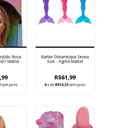
estido Rosa
Barbie Dreamtopia Sereia
m67 Mattel
Sort - Hgr04 Mattel
,99
R$61,99
3
sem juros
6
x de
R$10,33
sem juros