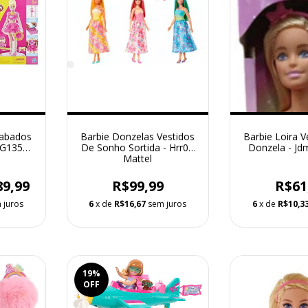
Babados
Barbie Donzelas Vestidos
Barbie Loira V
- G1358
De Sonho Sortida - Hrr07
Donzela - Jd
Mattel
89,99
R$99,99
R$61
 juros
6
x de
R$16,67
sem juros
6
x de
R$10,3
19
%
OFF