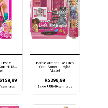
First e
Barbie Armario De Luxo
ort Hll18
Com Boneca - Hjl66
el
Mattel
$159,99
R$299,99
7
sem juros
6
x de
R$50,00
sem juros