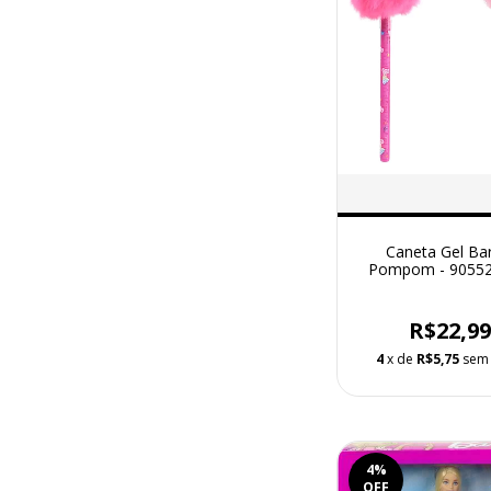
Caneta Gel Ba
Pompom - 90552
R$22,9
4
x de
R$5,75
sem 
4
%
OFF