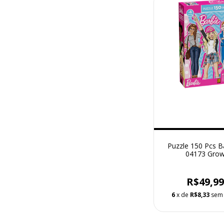
Puzzle 150 Pcs Ba
04173 Gro
R$49,9
6
x de
R$8,33
sem 