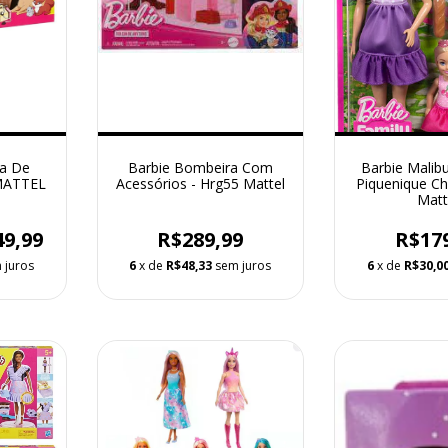
ra De
Barbie Bombeira Com
Barbie Malib
 MATTEL
Acessórios - Hrg55 Mattel
Piquenique Ch
Matt
49,99
R$289,99
R$17
 juros
6
x de
R$48,33
sem juros
6
x de
R$30,0