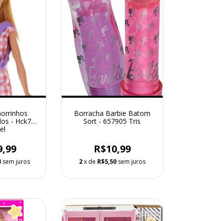
horrinhos
Borracha Barbie Batom
os - Hck75
Sort - 657905 Tris
el
9,99
R$10,99
3
sem juros
2
x de
R$5,50
sem juros