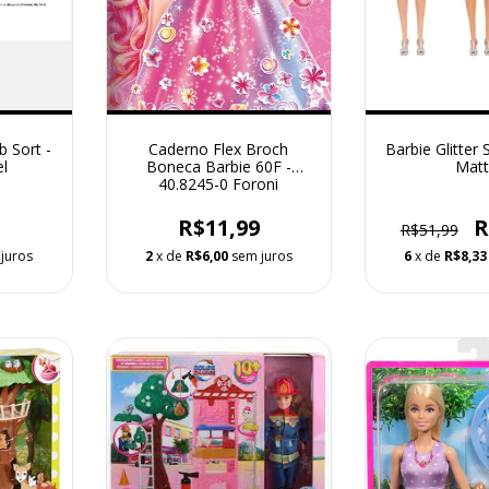
b Sort -
Caderno Flex Broch
Barbie Glitter 
l
Boneca Barbie 60F -
Matt
40.8245-0 Foroni
9
R$11,99
R
R$51,99
juros
2
x de
R$6,00
sem juros
6
x de
R$8,33