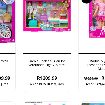
 Hby28
Barbie Chelsea I Can Be
Barbie My 
Veterinaria Hgt12 Mattel
Acessorios S
Matt
09,99
R$209,99
R
R$209,99
 juros
6
x de
R$35,00
sem juros
6
x de
R$26,6