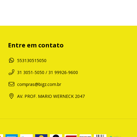
Entre em contato
553130515050
31 3051-5050 / 31 99926-9600
compras@bigz.com.br
AV. PROF. MARIO WERNECK 2047