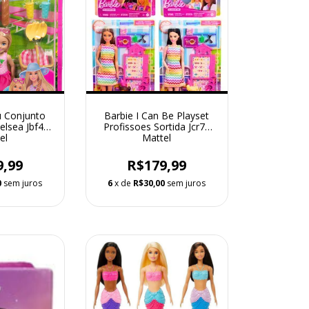
u Conjunto
Barbie I Can Be Playset
elsea Jbf43
Profissoes Sortida Jcr71
el
Mattel
9,99
R$179,99
0
sem juros
6
x de
R$30,00
sem juros