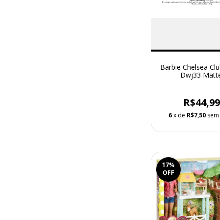
Barbie Chelsea Clu
Dwj33 Matte
R$44,9
6
x de
R$7,50
sem 
17
%
OFF