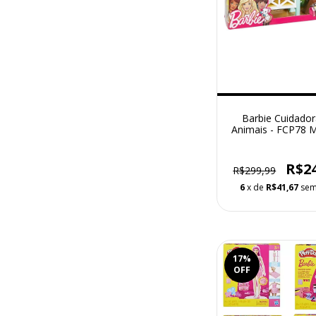
Barbie Cuidado
Animais - FCP78
R$2
R$299,99
6
x de
R$41,67
sem
17
%
OFF