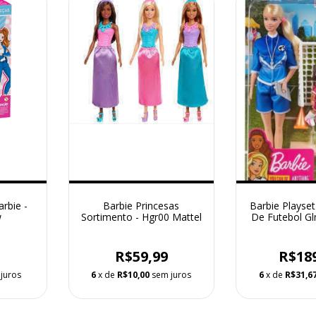
rbie -
Barbie Princesas
Barbie Playset
w
Sortimento - Hgr00 Mattel
De Futebol G
9
R$59,99
R$18
juros
6
x de
R$10,00
sem juros
6
x de
R$31,6