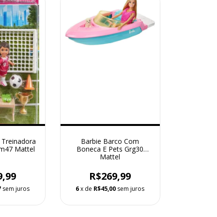
 Treinadora
Barbie Barco Com
lm47 Mattel
Boneca E Pets Grg30
Mattel
9,99
R$269,99
7
sem juros
6
x de
R$45,00
sem juros