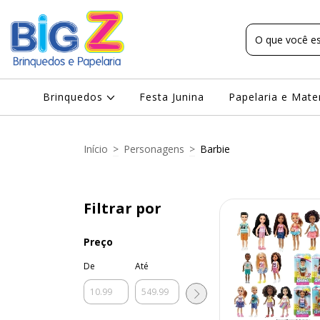
Brinquedos
Festa Junina
Papelaria e Mate
Início
>
Personagens
>
Barbie
Filtrar por
Preço
De
Até