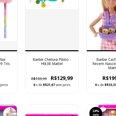
rbie
Barbie Chelsea Piloto -
Barbie Cac
9 Tris
Htk38 Mattel
Recem Nascid
Matt
9
R$129,99
R$19
R$159,99
juros
6
x de
R$21,67
sem juros
6
x de
R$33,3
24
%
OFF