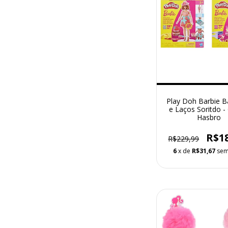
Play Doh Barbie 
e Laços Soritdo 
Hasbro
R$1
R$229,99
6
x de
R$31,67
sem