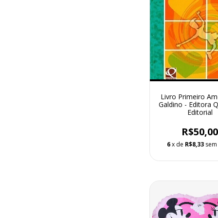
Livro Primeiro Am
Galdino - Editora 
Editorial
R$50,0
6
x de
R$8,33
sem 