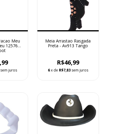
racao Meu
Meia Arrastao Rasgada
Seu 12576
Preta - Av913 Tango
oot
,99
R$46,99
sem juros
6
x de
R$7,83
sem juros