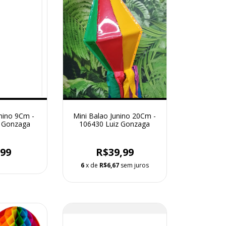
nino 9Cm -
Mini Balao Junino 20Cm -
z Gonzaga
106430 Luiz Gonzaga
,99
R$39,99
6
x de
R$6,67
sem juros