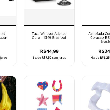
ort -
Taca Windsor Atletico
Almofada Co
azar
Ouro - 1549 Brasfoot
Coracao E 
Brasf
9
R$44,99
R$24
juros
6
x de
R$7,50
sem juros
4
x de
R$6,25