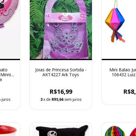
mato
Joias de Princesa Sortida -
Mini Balao Ju
 Minnie
AKT4227 Ark Toys
106432 Lui
a
9
R$16,99
R$8
 juros
3
x de
R$5,66
sem juros