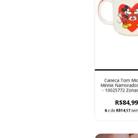
Caneca Tom Mic
Minnie Namorado
- 10025772 Zonac
R$84,9
6
x de
R$14,17
sem