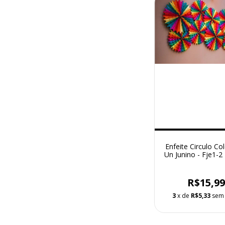
Enfeite Circulo Co
Un Junino - Fje1-2
R$15,9
3
x de
R$5,33
sem 