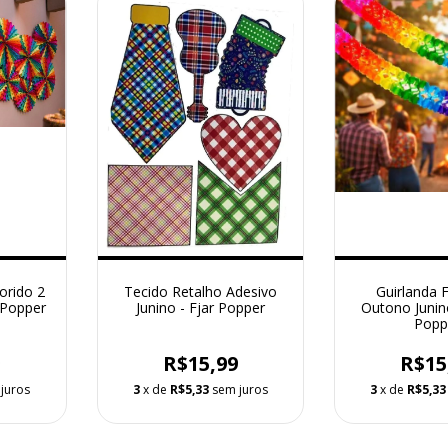
lorido 2
Tecido Retalho Adesivo
Guirlanda 
 Popper
Junino - Fjar Popper
Outono Junin
Popp
9
R$15,99
R$15
juros
3
x de
R$5,33
sem juros
3
x de
R$5,33