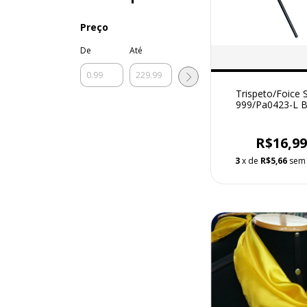
Preço
De
Até
Trispeto/Foice S
999/Pa0423-L B
R$16,9
3
x de
R$5,66
sem 