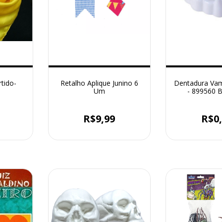
tido-
Retalho Aplique Junino 6
Dentadura Vam
Um
- 899560 Br
R$9,99
R$0