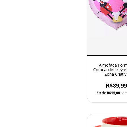
Almofada For
Coracao Mickey e
Zona Criativ
R$89,9
6
x de
R$15,00
sem