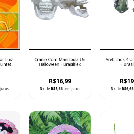
or Luiz
Cranio Com Mandibula Un
Arebichos 4 U
Quinteto
Halloween - Brasilflex
- Brasi
0
R$16,99
R$19
juros
3
x de
R$5,66
sem juros
3
x de
R$6,66