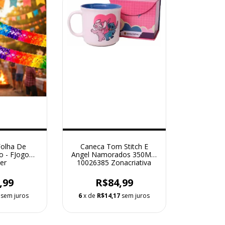
Folha De
Caneca Tom Stitch E
o - FJogo9
Angel Namorados 350Ml -
er
10026385 Zonacriativa
,99
R$84,99
sem juros
6
x de
R$14,17
sem juros