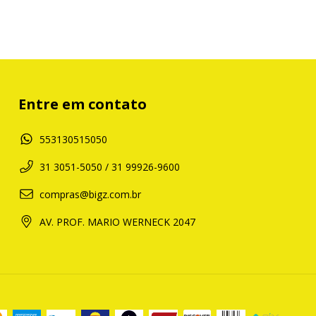
Entre em contato
553130515050
31 3051-5050 / 31 99926-9600
compras@bigz.com.br
AV. PROF. MARIO WERNECK 2047