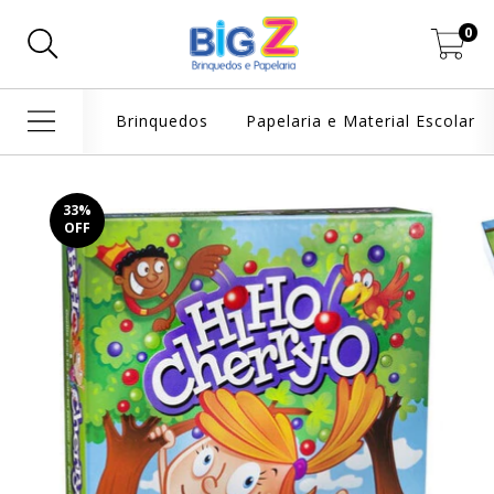
0
Brinquedos
Papelaria e Material Escolar
33
%
OFF