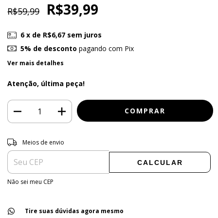
R$39,99
R$59,99
6
x de
R$6,67
sem juros
5% de desconto
pagando com Pix
Ver mais detalhes
Atenção, última peça!
Entregas para o CEP:
ALTERAR CEP
Meios de envio
CALCULAR
Não sei meu CEP
Tire suas dúvidas agora mesmo