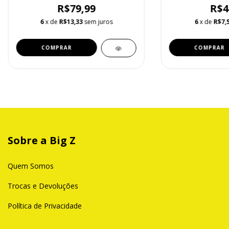
R$79,99
R$4
6
x de
R$13,33
sem juros
6
x de
R$7,
Sobre a Big Z
Quem Somos
Trocas e Devoluções
Política de Privacidade