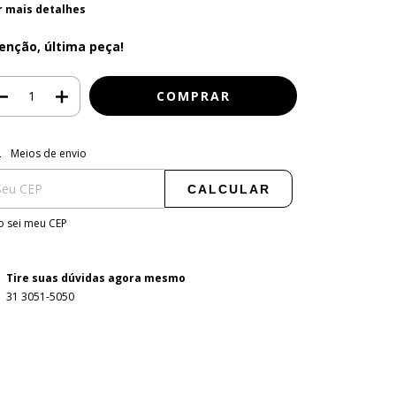
r mais detalhes
enção, última peça!
regas para o CEP:
ALTERAR CEP
Meios de envio
CALCULAR
 sei meu CEP
Tire suas dúvidas agora mesmo
31 3051-5050