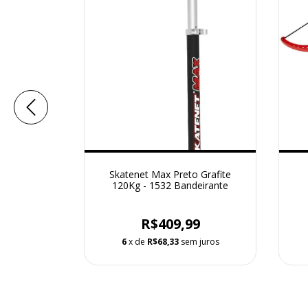
inhos 21L -
Skatenet Max Preto Grafite
oys
120Kg - 1532 Bandeirante
9
R$409,99
 juros
6
x de
R$68,33
sem juros