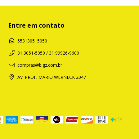
Entre em contato
553130515050
31 3051-5050 / 31 99926-9600
compras@bigz.com.br
AV. PROF. MARIO WERNECK 2047