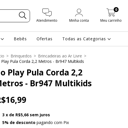
0
Atendimento
Minha conta
Meu carrinho
s
Bebês
Ofertas
Todas as Categorias
cio
>
Brinquedos
>
Brincadeiras ao Ar Livre
>
 Play Pula Corda 2,2 Metros - Br947 Multikids
o Play Pula Corda 2,2
etros - Br947 Multikids
R$16,99
3
x de
R$5,66
sem juros
5% de desconto
pagando com Pix