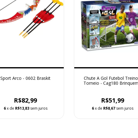
Sport Arco - 0602 Braskit
Chute A Gol Futebol Treino
Torneio - Cag180 Brinquem
R$82,99
R$51,99
6
x de
R$13,83
sem juros
6
x de
R$8,67
sem juros