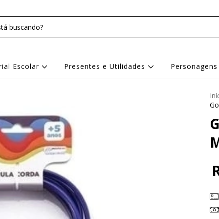
rial Escolar
Presentes e Utilidades
Personagen
Iní
Go
G
M