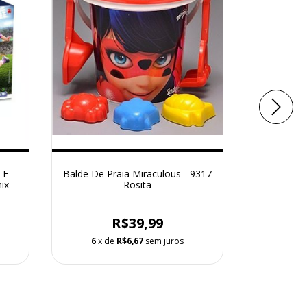
 E
Balde De Praia Miraculous - 9317
Pogobol 
ix
Rosita
R$39,99
6
x de
R$6,67
sem juros
6
x d