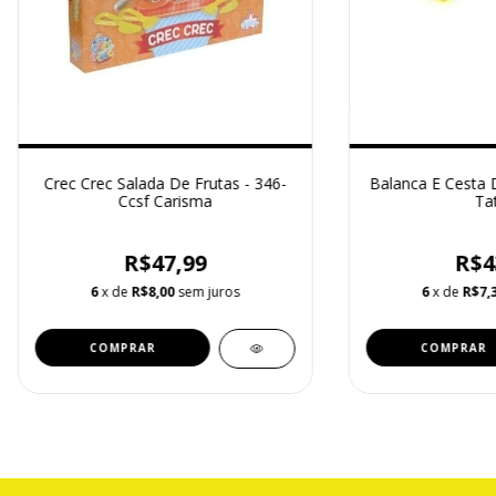
Crec Crec Salada De Frutas - 346-
Balanca E Cesta 
Ccsf Carisma
Tat
R$47,99
R$4
6
x de
R$8,00
sem juros
6
x de
R$7,