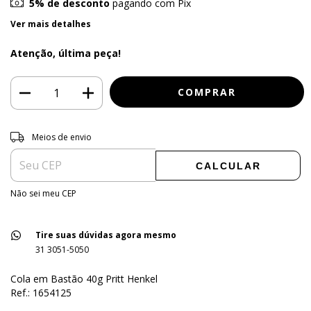
5% de desconto
pagando com Pix
Ver mais detalhes
Atenção, última peça!
Entregas para o CEP:
ALTERAR CEP
Meios de envio
CALCULAR
Não sei meu CEP
Tire suas dúvidas agora mesmo
31 3051-5050
Cola em Bastão 40g Pritt Henkel
Ref.: 1654125