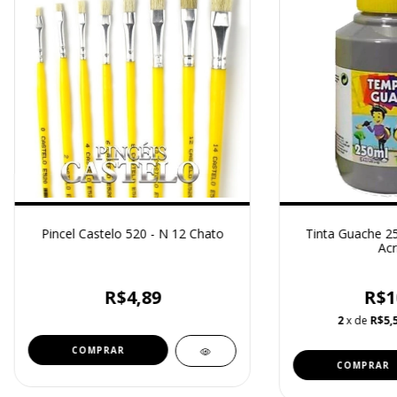
Pincel Castelo 520 - N 12 Chato
Tinta Guache 25
Acr
R$4,89
R$1
2
x de
R$5,