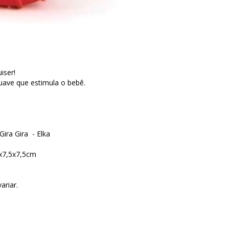
iser!
uave que estimula o bebê.
ira Gira - Elka
x7,5x7,5cm
ariar.