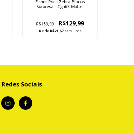
i
Fisher Price Zebra Blocos
Andador 
Surpresa - Cgn63 Mattel
R$129,99
R$159,99
6
x de
R$21,67
sem juros
6
x d
Redes Sociais