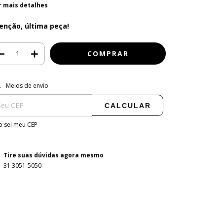
r mais detalhes
enção, última peça!
regas para o CEP:
ALTERAR CEP
Meios de envio
CALCULAR
 sei meu CEP
Tire suas dúvidas agora mesmo
31 3051-5050