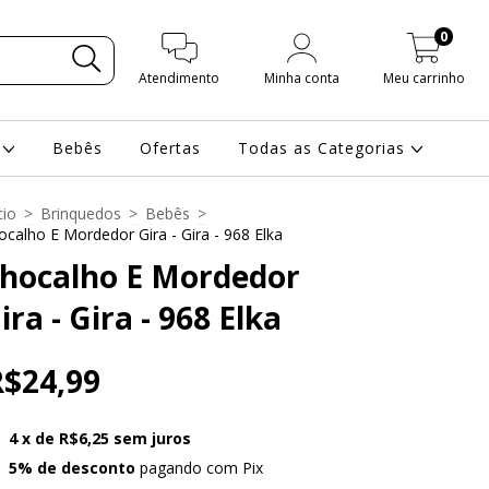
0
Atendimento
Minha conta
Meu carrinho
s
Bebês
Ofertas
Todas as Categorias
cio
>
Brinquedos
>
Bebês
>
ocalho E Mordedor Gira - Gira - 968 Elka
hocalho E Mordedor
ira - Gira - 968 Elka
R$24,99
4
x de
R$6,25
sem juros
5% de desconto
pagando com Pix