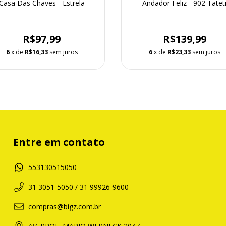
Casa Das Chaves - Estrela
Andador Feliz - 902 Tatet
R$97,99
R$139,99
6
x de
R$16,33
sem juros
6
x de
R$23,33
sem juros
Entre em contato
553130515050
31 3051-5050 / 31 99926-9600
compras@bigz.com.br