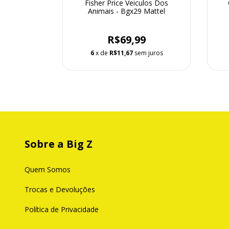
e Feliz -
Fisher Price Veiculos Dos
el
Animais - Bgx29 Mattel
9
R$69,99
 juros
6
x de
R$11,67
sem juros
Sobre a Big Z
Quem Somos
Trocas e Devoluções
Política de Privacidade