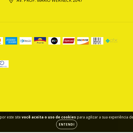
AV. PROF. MARIO WERNECK 2047
odos os direitos reservados.
por este site
você aceita o uso de cookies
para agilizar a sua experiência 
ENTENDI