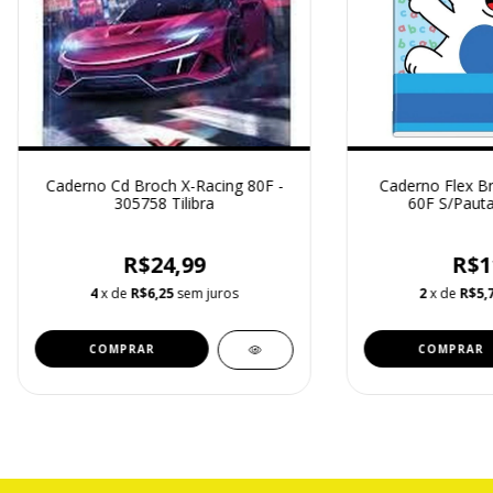
Caderno Cd Broch X-Racing 80F -
Caderno Flex B
305758 Tilibra
60F S/Pauta
R$24,99
R$1
4
x de
R$6,25
sem juros
2
x de
R$5,