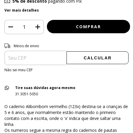
5% de desconto
pagando com Pix
Ver mais detalhes
Entregas para o CEP:
ALTERAR CEP
Meios de envio
CALCULAR
Não sei meu CEP
Tire suas dúvidas agora mesmo
31 3051-5050
O caderno Alibombom vermelho (123x) destina-se a crianças de
5 e 6 anos, que normalmente estão mantendo o primeiro
contato com a escrita, onde o 'x' indica que deve saltar uma
linha.
Os numeros segue a mesma regra do cadernos de pautas