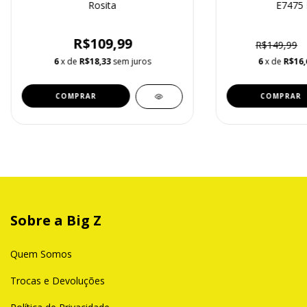
Rosita
E7475 
R$109,99
R$149,99
6
x de
R$18,33
sem juros
6
x de
R$16,
Sobre a Big Z
Quem Somos
Trocas e Devoluções