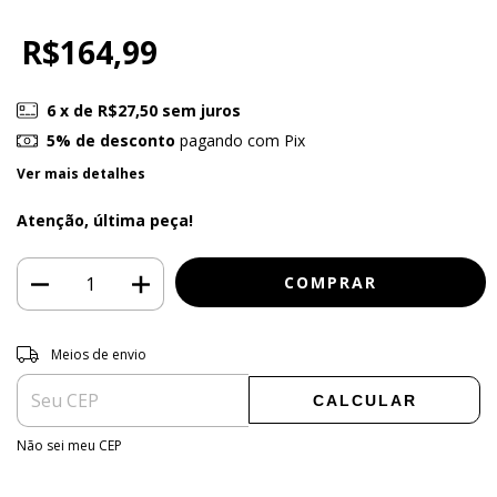
R$164,99
6
x de
R$27,50
sem juros
5% de desconto
pagando com Pix
Ver mais detalhes
Atenção, última peça!
Entregas para o CEP:
ALTERAR CEP
Meios de envio
CALCULAR
Não sei meu CEP