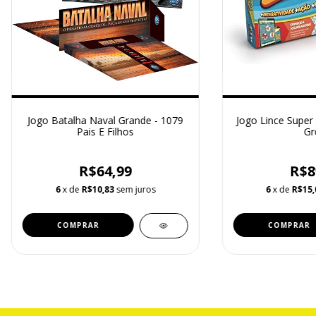
Jogo Batalha Naval Grande - 1079
Jogo Lince Super
Pais E Filhos
Gr
R$64,99
R$8
6
x de
R$10,83
sem juros
6
x de
R$15,