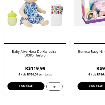
Baby Alive Hora Do Xixi Loira -
Boneca Baby Nino
E0385 Hasbro
R$119,99
R$9
6
x de
R$20,00
sem juros
6
x de
R$16,