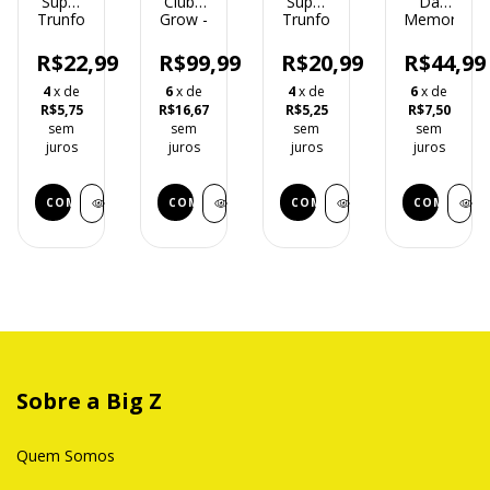
Super
Clube
Super
Da
Trunfo
Grow -
Trunfo
Memoria
Esportes
02399
Predadores
Princesas
Radicais
Grow
- 1629
Contos
R$22,99
R$99,99
R$20,99
R$44,99
-
Grow
02161
03716
Grow
4
x de
6
x de
4
x de
6
x de
Grow
R$5,75
R$16,67
R$5,25
R$7,50
sem
sem
sem
sem
juros
juros
juros
juros
Sobre a Big Z
Quem Somos