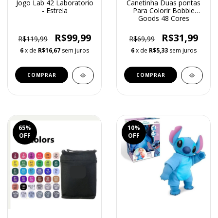
Jogo Lab 42 Laboratorio
Canetinha Duas pontas
- Estrela
Para Colorir Bobbie
Goods 48 Cores
R$99,99
R$31,99
R$119,99
R$69,99
6
x de
R$16,67
sem juros
6
x de
R$5,33
sem juros
65
%
10
%
OFF
OFF