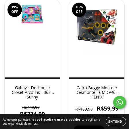
39
%
45
%
OFF
OFF
Gabby's Dollhouse
Carro Buggy Monte e
Closet Arco Iris - 3639
Desmonte - CMD946C
Sunny
FENIX
R$449,99
R$59,99
R$109,99
R$274,99
6
x de
R$10,00
sem juros
Ao navegar por este site
você aceita o uso de cookies
para agilizar a
6
x de
R$45,83
sem juros
ENTENDI
sua experiência de compra.