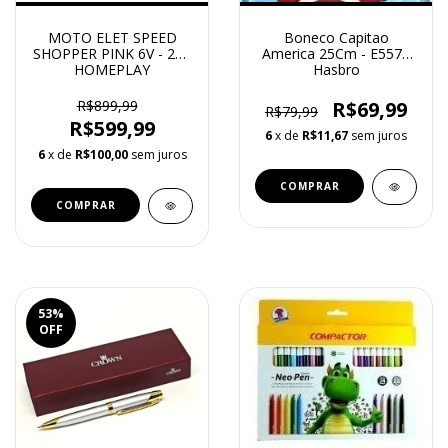
MOTO ELET SPEED
Boneco Capitao
SHOPPER PINK 6V - 247
America 25Cm - E5579
HOMEPLAY
Hasbro
R$899,99
R$69,99
R$79,99
R$599,99
6
x de
R$11,67
sem juros
6
x de
R$100,00
sem juros
53
%
OFF