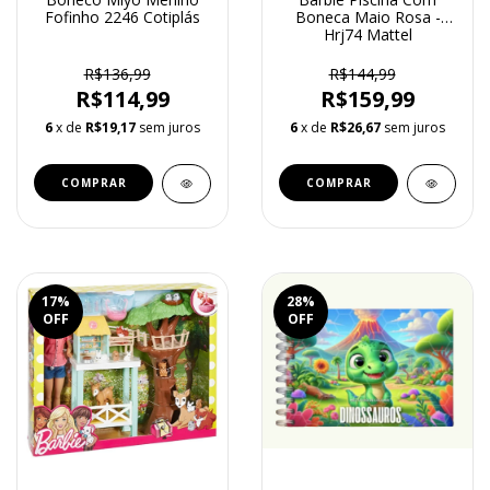
Fofinho 2246 Cotiplás
Boneca Maio Rosa -
Hrj74 Mattel
R$136,99
R$144,99
R$114,99
R$159,99
6
x de
R$19,17
sem juros
6
x de
R$26,67
sem juros
17
%
28
%
OFF
OFF