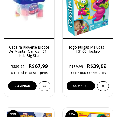
Cadeira Kidverte Blocos
Jogo Pulgas Malucas -
De Montar Carros - 616-
F3100 Hasbro
Kcb Big Star
R$67,99
R$39,99
R$89,99
R$89,99
6
x de
R$11,33
sem juros
6
x de
R$6,67
sem juros
33
%
33
%