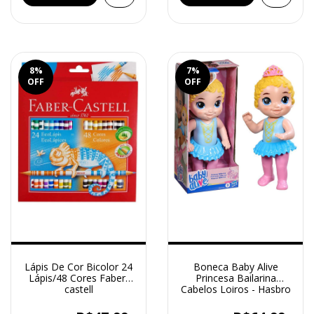
8
%
7
%
OFF
OFF
Lápis De Cor Bicolor 24
Boneca Baby Alive
Lápis/48 Cores Faber-
Princesa Bailarina
castell
Cabelos Loiros - Hasbro
F9122