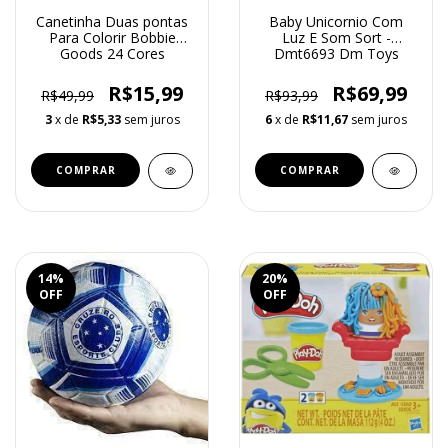
Canetinha Duas pontas
Baby Unicornio Com
Para Colorir Bobbie
Luz E Som Sort -
Goods 24 Cores
Dmt6693 Dm Toys
R$15,99
R$69,99
R$49,99
R$93,99
3
x de
R$5,33
sem juros
6
x de
R$11,67
sem juros
14
%
20
%
OFF
OFF