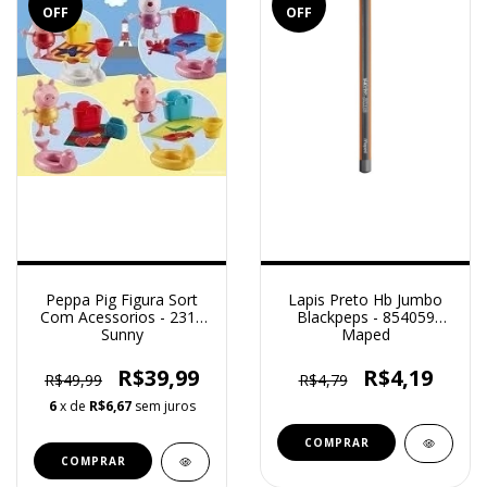
OFF
OFF
Peppa Pig Figura Sort
Lapis Preto Hb Jumbo
Com Acessorios - 2317
Blackpeps - 854059
Sunny
Maped
R$39,99
R$4,19
R$49,99
R$4,79
6
x de
R$6,67
sem juros