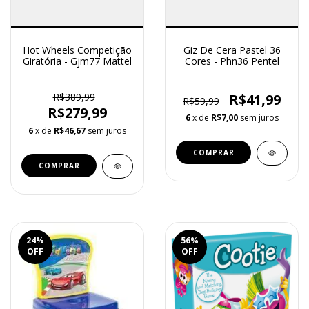
Hot Wheels Competição
Giz De Cera Pastel 36
Giratória - Gjm77 Mattel
Cores - Phn36 Pentel
R$389,99
R$41,99
R$59,99
R$279,99
6
x de
R$7,00
sem juros
6
x de
R$46,67
sem juros
24
%
56
%
OFF
OFF