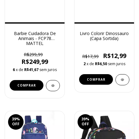
Barbie Cuidadora De
Livro Colorir Dinossauro
Animais - FCP78
(Capa Sortida)
MATTEL
R$299,99
R$12,99
R$17,99
R$249,99
2
x de
R$6,50
sem juros
6
x de
R$41,67
sem juros
39
%
39
%
OFF
OFF