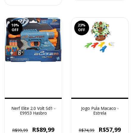
10
%
23
%
OFF
OFF
Nerf Elite 2.0 Volt Sd1 -
Jogo Pula Macaco -
E9953 Hasbro
Estrela
R$89,99
R$57,99
R$99,99
R$74,99