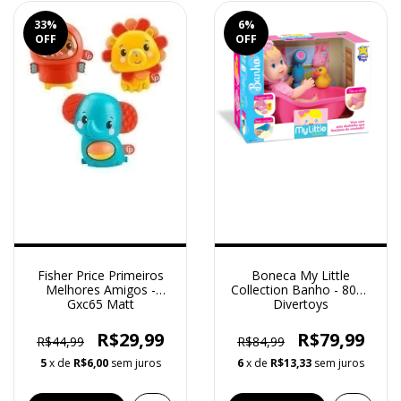
33
%
6
%
OFF
OFF
Fisher Price Primeiros
Boneca My Little
Melhores Amigos -
Collection Banho - 8005
Gxc65 Matt
Divertoys
R$29,99
R$79,99
R$44,99
R$84,99
5
x de
R$6,00
sem juros
6
x de
R$13,33
sem juros