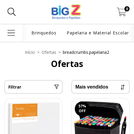
0
Brinquedos
Papelaria e Material Escolar
Início
>
Ofertas
>
breadcrumbs.papelaria2
Ofertas
Filtrar
57
%
OFF