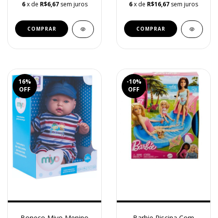
6
x de
R$6,67
sem juros
6
x de
R$16,67
sem juros
16
%
-10
%
OFF
OFF
Boneco Miyo Menino
Barbie Piscina Com