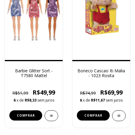
Barbie Glitter Sort -
Boneco Cascao Iti Malia
T7580 Mattel
- 1023 Rosita
R$49,99
R$69,99
R$51,99
R$74,99
6
x de
R$8,33
sem juros
6
x de
R$11,67
sem juros