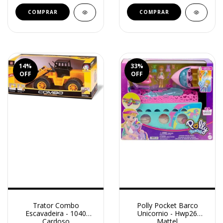
14
%
33
%
OFF
OFF
Trator Combo
Polly Pocket Barco
Escavadeira - 1040
Unicornio - Hwp26
Cardoso
Mattel