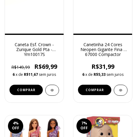
Caneta Esf. Crown -
Canetinha 24 Cores
Zurique Gold Pta -
Neopen Gigante Fina -
Ym10017S
67000 Compactor
R$69,99
R$31,99
R$149,99
6
x de
R$11,67
sem juros
6
x de
R$5,33
sem juros
4
%
7
%
OFF
OFF