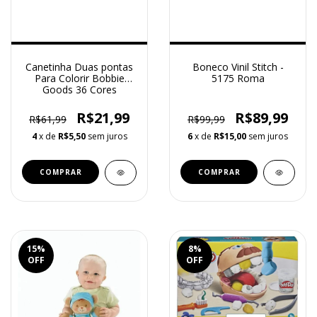
Canetinha Duas pontas
Boneco Vinil Stitch -
Para Colorir Bobbie
5175 Roma
Goods 36 Cores
R$21,99
R$89,99
R$61,99
R$99,99
4
x de
R$5,50
sem juros
6
x de
R$15,00
sem juros
15
%
8
%
OFF
OFF