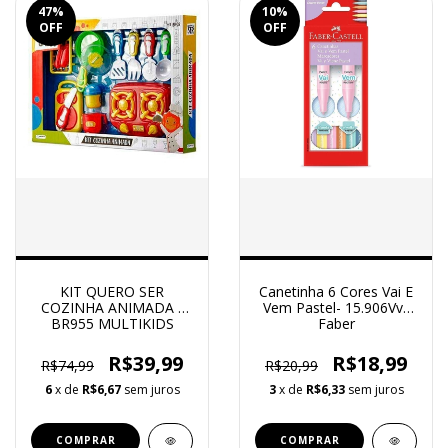
47
%
10
%
OFF
OFF
KIT QUERO SER
Canetinha 6 Cores Vai E
COZINHA ANIMADA -
Vem Pastel- 15.906Vvz
BR955 MULTIKIDS
Faber
R$39,99
R$18,99
R$74,99
R$20,99
6
x de
R$6,67
sem juros
3
x de
R$6,33
sem juros