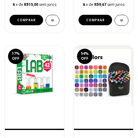
6
x de
R$15,00
sem juros
6
x de
R$9,67
sem juros
17
%
54
%
OFF
OFF