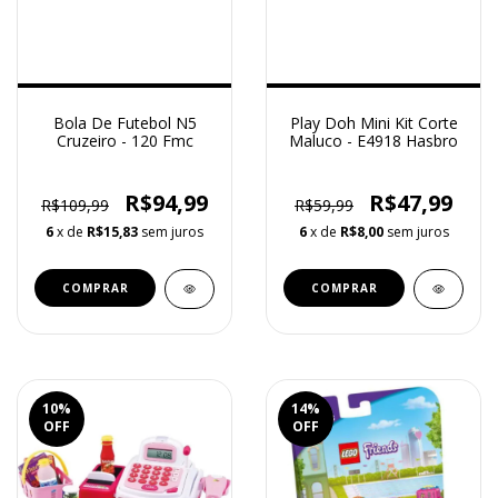
Bola De Futebol N5
Play Doh Mini Kit Corte
Cruzeiro - 120 Fmc
Maluco - E4918 Hasbro
R$94,99
R$47,99
R$109,99
R$59,99
6
x de
R$15,83
sem juros
6
x de
R$8,00
sem juros
10
%
14
%
OFF
OFF