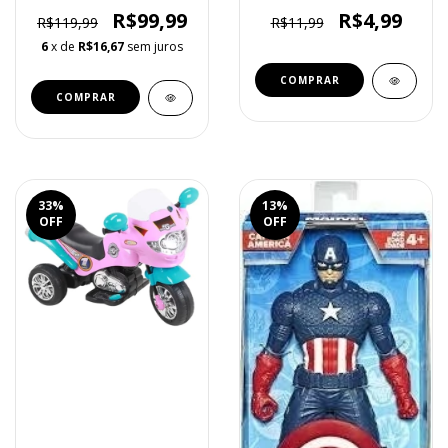
R$99,99
R$4,99
R$119,99
R$11,99
6
x de
R$16,67
sem juros
33
%
13
%
OFF
OFF