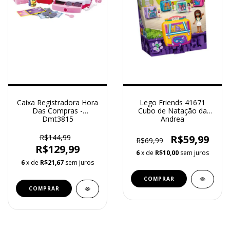
Caixa Registradora Hora
Lego Friends 41671
Das Compras -
Cubo de Natação da
Dmt3815
Andrea
R$144,99
R$59,99
R$69,99
R$129,99
6
x de
R$10,00
sem juros
6
x de
R$21,67
sem juros