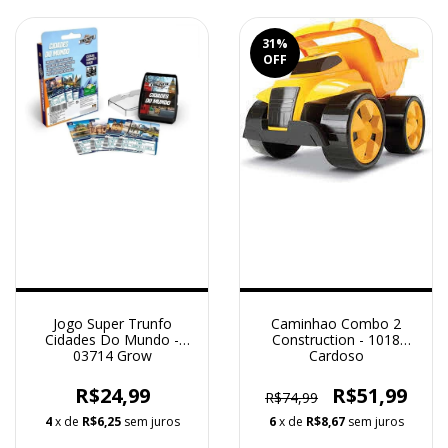
31
%
OFF
Jogo Super Trunfo
Caminhao Combo 2
Cidades Do Mundo -
Construction - 1018
03714 Grow
Cardoso
R$24,99
R$51,99
R$74,99
4
x de
R$6,25
sem juros
6
x de
R$8,67
sem juros