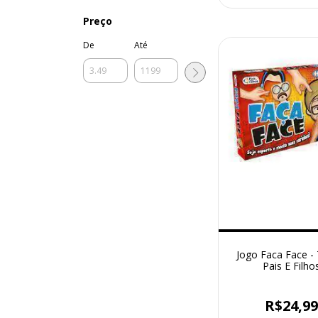
Preço
De
Até
Jogo Faca Face -
Pais E Filho
R$24,9