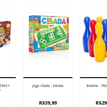
 7303.1
Jogo Cilada - Estrela
Boliche - 70
s
9
R$39,99
R$29