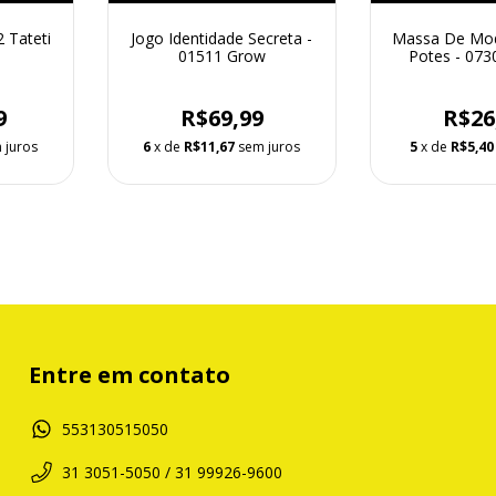
2 Tateti
Jogo Identidade Secreta -
Massa De Mod
01511 Grow
Potes - 0730
9
R$69,99
R$26
 juros
6
x de
R$11,67
sem juros
5
x de
R$5,40
Entre em contato
553130515050
31 3051-5050 / 31 99926-9600