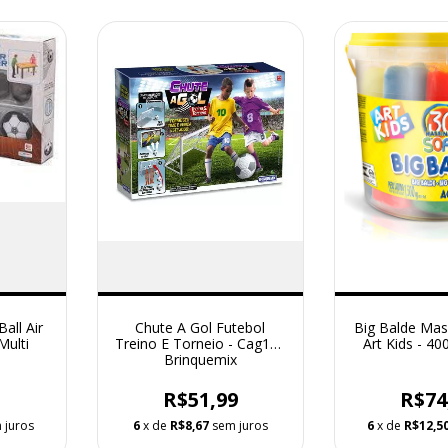
all Air
Chute A Gol Futebol
Big Balde Ma
Multi
Treino E Torneio - Cag180
Art Kids - 40
Brinquemix
9
R$51,99
R$74
 juros
6
x de
R$8,67
sem juros
6
x de
R$12,5