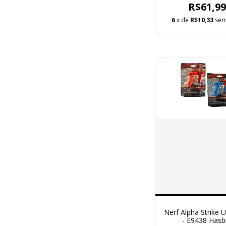
R$61,9
6
x de
R$10,33
sem
Nerf Alpha Strike 
- E9438 Hasb