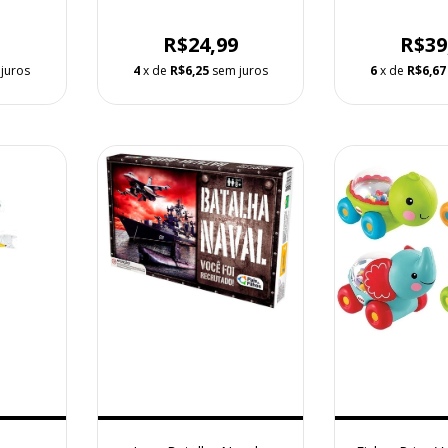
9
R$24,99
R$39
juros
4
x de
R$6,25
sem juros
6
x de
R$6,67