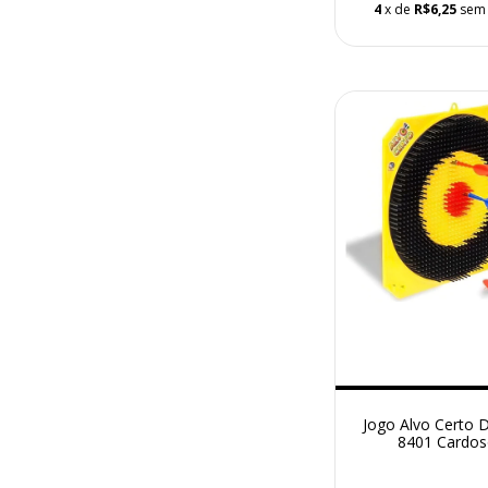
4
x de
R$6,25
sem 
Jogo Alvo Certo 
8401 Cardo