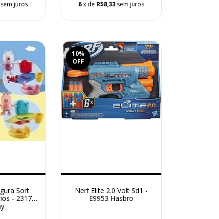
sem juros
6
x de
R$8,33
sem juros
10
%
OFF
gura Sort
Nerf Elite 2.0 Volt Sd1 -
ios - 2317
E9953 Hasbro
ny