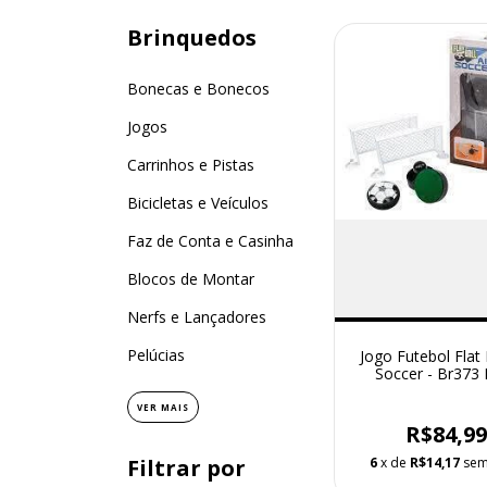
Brinquedos
Bonecas e Bonecos
Jogos
Carrinhos e Pistas
Bicicletas e Veículos
Faz de Conta e Casinha
Blocos de Montar
Nerfs e Lançadores
Pelúcias
Jogo Futebol Flat B
Soccer - Br373 
VER MAIS
R$84,9
Filtrar por
6
x de
R$14,17
sem