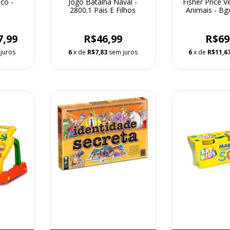
co -
Jogo Batalha Naval -
Fisher Price V
2800.1 Pais E Filhos
Animais - Bg
7,99
R$46,99
R$69
juros
6
x de
R$7,83
sem juros
6
x de
R$11,6