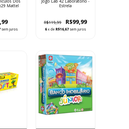
eiculos Dos
Jogo Lab 42 Laboratorio -
x29 Mattel
Estrela
,99
R$99,99
R$119,99
7
sem juros
6
x de
R$16,67
sem juros