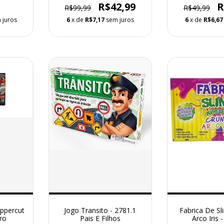
9
R$42,99
R
R$99,99
R$49,99
 juros
6
x de
R$7,17
sem juros
6
x de
R$6,67
Uppercut
Jogo Transito - 2781.1
Fabrica De S
ro
Pais E Filhos
Arco Iris -