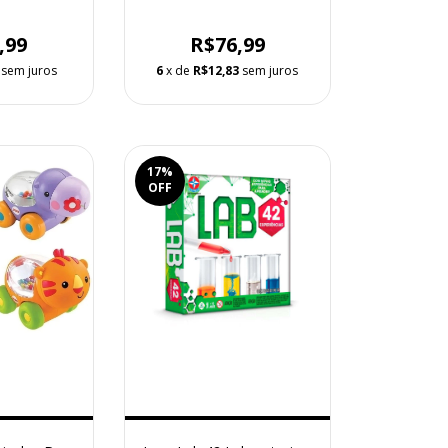
,99
R$76,99
sem juros
6
x de
R$12,83
sem juros
17
%
OFF