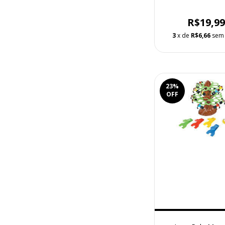
R$19,9
3
x de
R$6,66
sem 
23
%
OFF