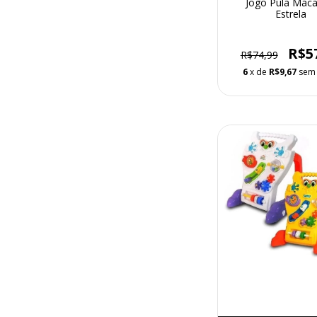
Jogo Pula Maca
Estrela
R$5
R$74,99
6
x de
R$9,67
sem 