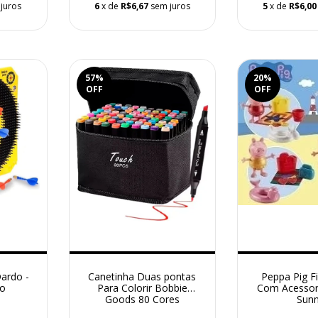
juros
6
x de
R$6,67
sem juros
5
x de
R$6,00
57
%
20
%
OFF
OFF
Dardo -
Canetinha Duas pontas
Peppa Pig Fi
so
Para Colorir Bobbie
Com Acessor
Goods 80 Cores
Sun